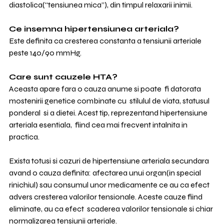
diastolica(“tensiunea mica”), din timpul relaxarii inimii.
Ce insemna hipertensiunea arteriala?
Este definita ca cresterea constanta a tensiunii arteriale 
peste 140/90 mmHg.
Care sunt cauzele HTA?
Aceasta apare fara o cauza anume si poate  fi datorata 
mostenirii genetice combinate cu  stilulul de viata, statusul 
ponderal  si a dietei. Acest tip, reprezentand hipertensiune 
arteriala esentiala,  fiind cea mai frecvent intalnita in 
practica.
Exista totusi si cazuri de hipertensiune arteriala secundara 
avand o cauza definita: afectarea unui organ(in special 
rinichiul) sau consumul unor medicamente ce au ca efect 
advers cresterea valorilor tensionale. Aceste cauze fiind 
eliminate, au ca efect  scaderea valorilor tensionale si chiar 
normalizarea tensiunii arteriale.