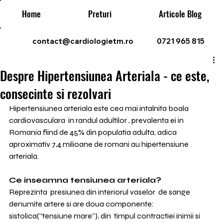
Home
Preturi
Articole Blog
contact@cardiologietm.ro
0721 965 815
Despre Hipertensiunea Arteriala - ce este,
consecinte si rezolvari
Hipertensiunea arteriala este cea mai intalnita boala 
cardiovasculara  in randul adultilor , prevalenta ei in 
Romania fiind de 45% din populatia adulta, adica 
aproximativ 7,4 milioane de romani au hipertensiune 
arteriala.
Ce inseamna tensiunea arteriala?
Reprezinta  presiunea din interiorul vaselor  de sange 
denumite artere si are doua componente: 
sistolica(“tensiune mare”), din  timpul contractiei inimii si 