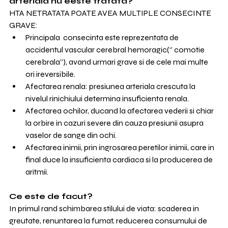
arteriala nu eeste tratata?
HTA NETRATATA POATE AVEA MULTIPLE CONSECINTE 
GRAVE:
Principala  consecinta este reprezentata de 
accidentul vascular cerebral hemoragic(‘’ comotie 
cerebrala”), avand urmari grave si de cele mai multe 
ori ireversibile.
Afectarea renala: presiunea arteriala crescuta la 
nivelul rinichiului determina insuficienta renala.
Afectarea ochilor, ducand la afectarea vederii si chiar 
la orbire in cazuri severe din cauza presiunii asupra 
vaselor de sange din ochi.
Afectarea inimii, prin ingrosarea peretilor inimii, care in 
final duce la insuficienta cardiaca si la producerea de 
aritmii.
Ce este de facut?
In primul rand schimbarea stilului de viata: scaderea in 
greutate, renuntarea la fumat, reducerea consumului de 